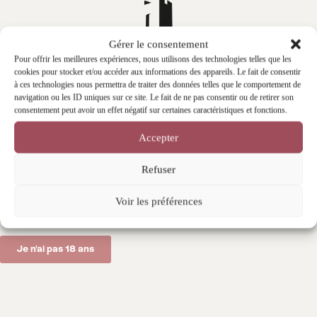
Gérer le consentement
Pour offrir les meilleures expériences, nous utilisons des technologies telles que les
cookies pour stocker et/ou accéder aux informations des appareils. Le fait de consentir
à ces technologies nous permettra de traiter des données telles que le comportement de
navigation ou les ID uniques sur ce site. Le fait de ne pas consentir ou de retirer son
Ce site est réservé aux personnes âgées
de 18 ans
consentement peut avoir un effet négatif sur certaines caractéristiques et fonctions.
et plus.
En entrant, vous confirmez respecter la législation
Accepter
en vigueur.
Refuser
Château
Le Barral de
Planèzes
Trémoine
Voir les préférences
J'ai plus de 18 ans
2023
2022
13,50
€
29,00
€
Je n'ai pas 18 ans